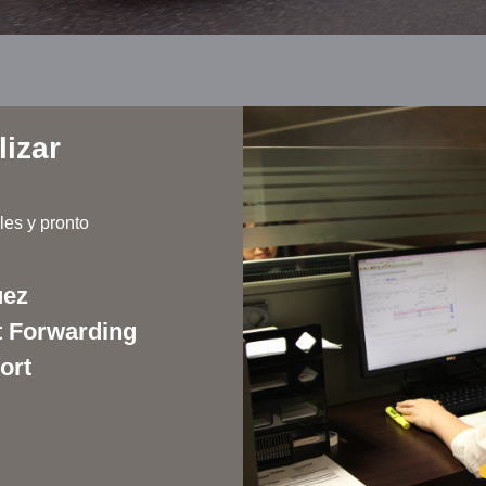
lizar
les y pronto
uez
t Forwarding
ort