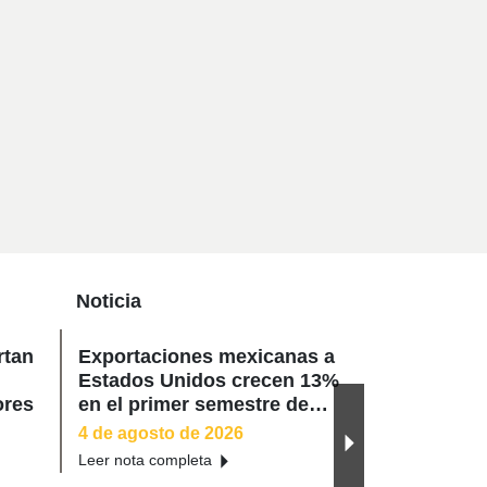
Noticia
Noticia
rtan
Exportaciones mexicanas a
MVE: de la 
Estados Unidos crecen 13%
trazabilida
ores
en el primer semestre de
definitivo 
2026
mexicana
4 de agosto de 2026
31 de julio d
Leer nota completa
Leer nota comp