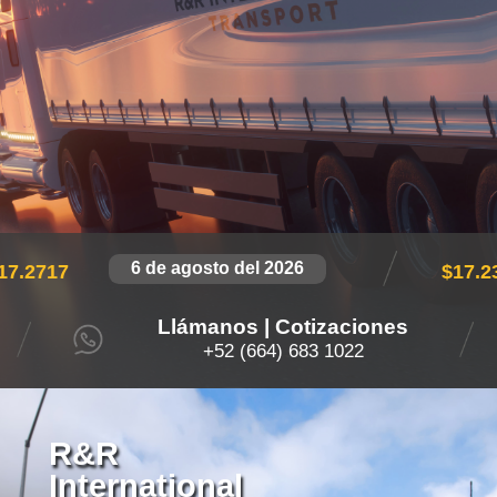
6 de agosto del 2026
17.2717
$
17.2
Llámanos | Cotizaciones
+52 (664) 683 1022
R&R
International