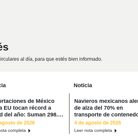
és
rculares al día, para que estés bien informado.
cia
Noticia
rtaciones de México
Navieros mexicanos ale
a EU tocan récord a
de alza del 70% en
d del año: Suman 298.2
transporte de contened
millones de dólares
 agosto de 2026
4 de agosto de 2026
nota completa
Leer nota completa