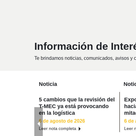
Información de Inter
Te brindamos noticias, comunicados, avisos y ci
Noticia
Noti
5 cambios que la revisión del
Expo
T-MEC ya está provocando
haci
en la logística
mita
mil 
6 de agosto de 2026
6 de
Leer nota completa
Leer 